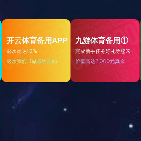
两机一体乾燥机系列