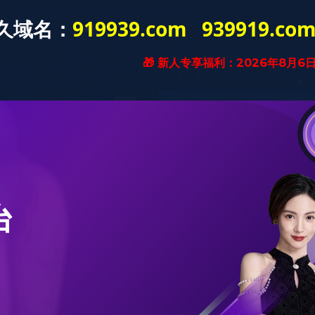
联系座机
Email Us
0512-66106021
tongyizhusu@
米兰(中国)
新闻中心
关于米兰app官方
官网