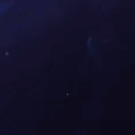
完善的售后服务
公司秉着“精益求精，品質至上”的宗旨，致力
於智能自動化設備的研發創新、智能製造和整
廠規劃的整體工程專案。