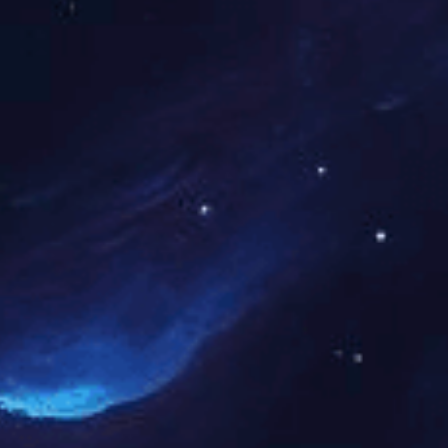
品质保障
公司秉着“精益求精，品質至上”的宗旨，致力
於智能自動化設備的研發創新、智能製造和整
廠規劃的整體工程專案。