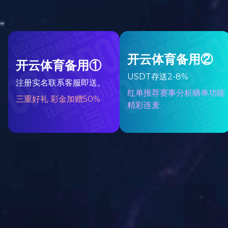
产品中心
Product Center
水电气整厂规划米兰(中国)
中央供料米兰(中国)
除湿干燥米兰(中国)
机械手系列