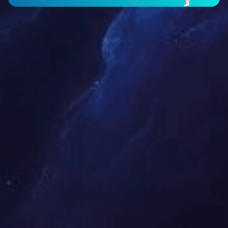
以客户为中心
客戶的需求始終是統益努力的目標，隨着大陸各項成本的
上漲和部分製造工廠的外遷，秉着始終服務客戶的理念，