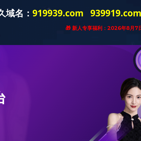
联系座机
Email Us
0512-66106021
tongyizhusu@
米兰(中国)
新闻中心
关于米兰app官方
官网