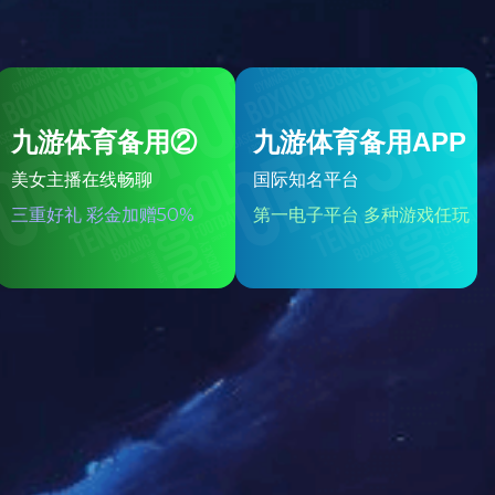
?
供料米兰(中国)完成了不间断无人化接连成型作
动化，多色彩资料的组合运用方法。米兰(中国)
供料设备的操控，并避免了储料仓内堵塞现...