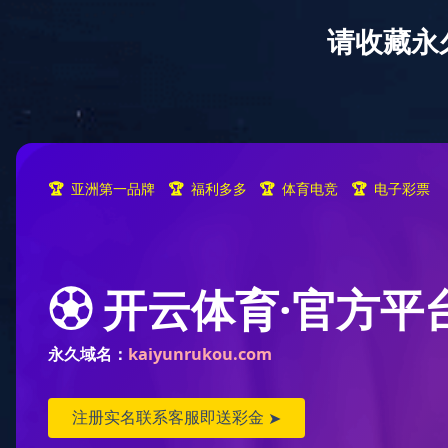
网站首页
产品中心
经典案例